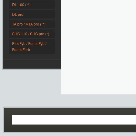
DL 100 (**)
DL pro
TA pro / MTA pro (**)
SHG 110 / SHG pro (*)
PicoFyb / FemtoFyb /
FemtoFerb